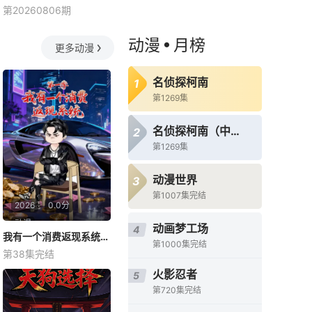
第20260806期
严浩翔
谢帝
艾热
•
动漫
月榜
更多动漫
#2026爱桃综快乐不重
样# #说唱十周年巅峰
对决#全新升级归来，
名侦探柯南
1
这次不止比技术，更要
第1269集
玩灵魂共振！最顶的舞
台+最真的故事，让每
名侦探柯南（中配）
2
个beat都成为年轻态度
的发生器。十年巅峰，
第1269集
全新篇章，等你来见
证！
动漫世界
3
第1007集完结
2026
0.0分
动漫
动画梦工场
4
我有一个消费返现系统第一季
我有一个消费返现系统第一季
第1000集完结
第38集完结
内详
火影忍者
5
沪漂青年安小兽生活困
第720集完结
顿，蜗居在月租八百的
破旧隔断间，母亲重病